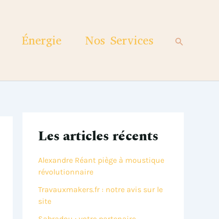
R
e
c
h
Énergie
Nos Services
Recherche
e
r
c
h
e
r
Les articles récents
Alexandre Réant piège à moustique
révolutionnaire
Travauxmakers.fr : notre avis sur le
site
Sabradou : votre partenaire